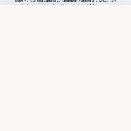
Jeder Mensch soll Zugang zu fundiertem Wissen und wirksamen 
Strategien für Prävention, Gesundheit und Vitalität haben.
Unsere Mission ist es, die komplexe Welt der 
Zellbiologie, Ernährung 
und Epigenetik
 so verständlich, motivierend und inspirierend zu 
präsentieren, dass sie im Alltag Wirkung entfaltet. Wir wollen zeigen, 
wie faszinierend und gleichzeitig praktisch nutzbar die neuesten 
Erkenntnisse der Wissenschaft sind - für ein gesundes, langes Leben.
journalistische Expertise, 
Mit staYoung bündeln wir 
Medienkompetenz und wissenschaftliches Netzwerk
, um 
Forschung verständlich zu übersetzen, Mythen von Fakten zu trennen 
und konkrete Wege für mehr Lebensqualität aufzuzeigen.
Was uns antreibt
: Menschen zu befähigen, das Beste für ihre 
Gesundheit und ihre Zukunft zu tun - 
fundiert, inspirierend und immer 
nahbar
.
Unsere Projekte
Unsere Parternschaften