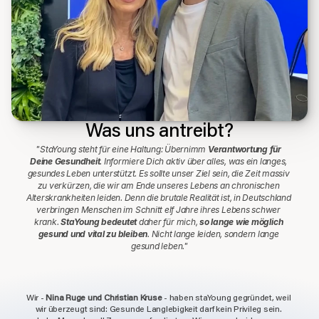
Was uns antreibt?
"StaYoung steht für eine Haltung: Übernimm 
Verantwortung für 
Deine Gesundheit
. Informiere Dich aktiv über alles, was ein langes, 
gesundes Leben unterstützt. Es sollte unser Ziel sein, die Zeit massiv 
zu verkürzen, die wir am Ende unseres Lebens an chronischen 
Alterskrankheiten leiden. Denn die brutale Realität ist, in Deutschland 
verbringen Menschen im Schnitt elf Jahre ihres Lebens schwer 
krank. 
StaYoung bedeutet
 daher für mich, 
so lange wie möglich 
gesund und vital zu bleiben
. Nicht lange leiden, sondern lange 
gesund leben."
Wir - 
Nina Ruge und Christian Kruse
 - haben staYoung gegründet, weil 
wir überzeugt sind: Gesunde Langlebigkeit darf kein Privileg sein. 