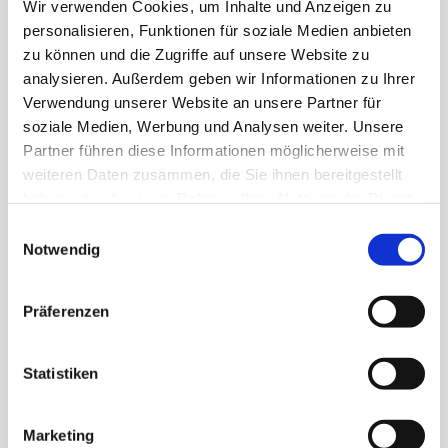
Name, Vorname
Wir verwenden Cookies, um Inhalte und Anzeigen zu
personalisieren, Funktionen für soziale Medien anbieten
zu können und die Zugriffe auf unsere Website zu
E-Mail
analysieren. Außerdem geben wir Informationen zu Ihrer
Verwendung unserer Website an unsere Partner für
soziale Medien, Werbung und Analysen weiter. Unsere
Partner führen diese Informationen möglicherweise mit
Betreff
weiteren Daten zusammen, die Sie ihnen bereitgestellt
haben oder die sie im Rahmen Ihrer Nutzung der Dienste
gesammelt haben.
Was ist das Anliegen Deiner Anfrage?
Einwilligungsauswahl
Notwendig
Nachricht
Präferenzen
Statistiken
Hiermit bestätige ich, dass ich die 
Datenschutzerklärung
Marketing
gelesen habe und ihnen zustimme