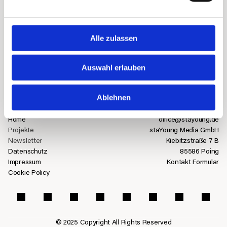
Wir verarbeiten Ihre Daten ausschließlich gemäß unserer 
Datenschutzerklärung
.
Senden
Alle zulassen
Auswahl erlauben
Ablehnen
Inhalte
Kontakt
Home
office@stayoung.de
Projekte
staYoung Media GmbH
Newsletter
Kiebitzstraße 7 B
Datenschutz
85586 Poing
Impressum
Kontakt Formular
Cookie Policy
© 2025 Copyright All Rights Reserved